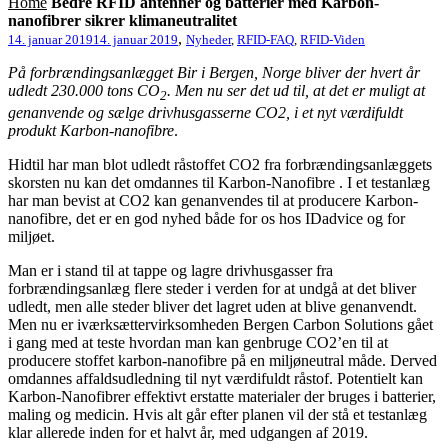
Home
Bedre RFID antenner og batterier med Karbon-
nanofibrer sikrer klimaneutralitet
,
14. januar 2019
14. januar 2019
Nyheder
,
RFID-FAQ
,
RFID-Viden
På forbrændingsanlægget Bir i Bergen, Norge bliver der hvert år
udledt 230.000 tons CO
. Men nu ser det ud til, at det er muligt at
2
genanvende og sælge drivhusgasserne CO2, i et nyt værdifuldt
produkt Karbon-nanofibre
.
Hidtil har man blot udledt råstoffet CO2 fra forbrændingsanlæggets
skorsten nu kan det omdannes til Karbon-Nanofibre . I et testanlæg
har man bevist at CO2 kan genanvendes til at producere Karbon-
nanofibre, det er en god nyhed både for os hos IDadvice og for
miljøet.
Man er i stand til at tappe og lagre drivhusgasser fra
forbrændingsanlæg flere steder i verden for at undgå at det bliver
udledt, men alle steder bliver det lagret uden at blive genanvendt.
Men nu er iværksættervirksomheden Bergen Carbon Solutions gået
i gang med at teste hvordan man kan genbruge CO2’en til at
producere stoffet karbon-nanofibre på en miljøneutral måde. Derved
omdannes affaldsudledning til nyt værdifuldt råstof. Potentielt kan
Karbon-Nanofibrer effektivt erstatte materialer der bruges i batterier,
maling og medicin. Hvis alt går efter planen vil der stå et testanlæg
klar allerede inden for et halvt år, med udgangen af 2019.