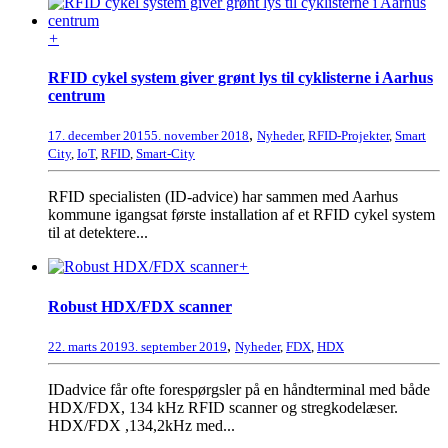
+
RFID cykel system giver grønt lys til cyklisterne i Aarhus
centrum
,
17. december 2015
5. november 2018
Nyheder
,
RFID-Projekter
,
Smart
City
,
IoT
,
RFID
,
Smart-City
RFID specialisten (ID-advice) har sammen med Aarhus
kommune igangsat første installation af et RFID cykel system
til at detektere...
+
Robust HDX/FDX scanner
,
22. marts 2019
3. september 2019
Nyheder
,
FDX
,
HDX
IDadvice får ofte forespørgsler på en håndterminal med både
HDX/FDX, 134 kHz RFID scanner og stregkodelæser.
HDX/FDX ,134,2kHz med...