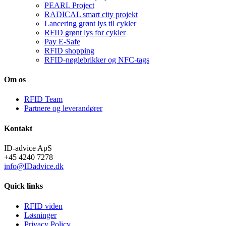
PEARL Project
RADICAL smart city projekt
Lancering grønt lys til cykler
RFID grønt lys for cykler
Pay E-Safe
RFID shopping
RFID-nøglebrikker og NFC-tags
Om os
RFID Team
Partnere og leverandører
Kontakt
ID-advice ApS
+45 4240 7278
info@IDadvice.dk
Quick links
RFID viden
Løsninger
Privacy Policy