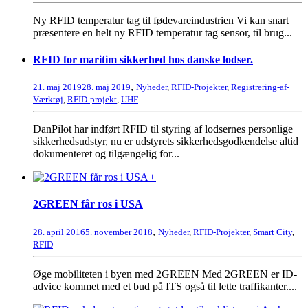
Ny RFID temperatur tag til fødevareindustrien Vi kan snart
præsentere en helt ny RFID temperatur tag sensor, til brug...
RFID for maritim sikkerhed hos danske lodser.
,
21. maj 2019
28. maj 2019
Nyheder
,
RFID-Projekter
,
Registrering-af-
Værktøj
,
RFID-projekt
,
UHF
DanPilot har indført RFID til styring af lodsernes personlige
sikkerhedsudstyr, nu er udstyrets sikkerhedsgodkendelse altid
dokumenteret og tilgængelig for...
+
2GREEN får ros i USA
,
28. april 2016
5. november 2018
Nyheder
,
RFID-Projekter
,
Smart City
,
RFID
Øge mobiliteten i byen med 2GREEN Med 2GREEN er ID-
advice kommet med et bud på ITS også til lette traffikanter....