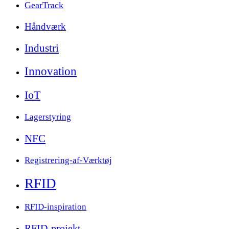
GearTrack
Håndværk
Industri
Innovation
IoT
Lagerstyring
NFC
Registrering-af-Værktøj
RFID
RFID-inspiration
RFID-projekt