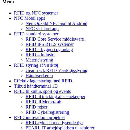
Menu
RFID og NFC systemer
NFC Mobil apps
NemOpkald NFC app til Android
NFC visitkort app
RFID standard systemer
RFID Core Service middleware
RFID IPS RTLS systemer
RFID – byggeri og anlæg
RFID – industri
Materielstyring
RFID styring af værktøj
GearTrack RFID Værktøjsstyring
Håndværkeren
Effektiv lagerstyring med RFID
Tilbud håndterminal 1D
RFID til kultur, sport og events
RFID til tracking af scenetæpper
RFID til Memo-løb
RFID rejser
RFID Cykelregistrering
RFID innovation i projekter
RFID-cykelsti med lysende dyr
PEARL IT arbejdspladsen til seniorer