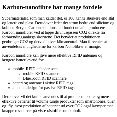
Karbon-nanofibre har mange fordele
Supermaterialet, som man kalder det, er 100 gange stærkere end stål
og lettere end plast. Derudover leder det strøm bedre end silicium og
kobber. Bergen Carbon solutions har fundet ud af at producere
Karbon-nanofibrer ved at tappe drivhusgassen CO2 direkte fra
forbrændingsanlægs skorstene. Det betyder at produktionen
genbruger CO2 og derved bliver klimaneutral. Man forventer at
anvendelses-mulighederne for karbon-Nonofibrer er mange.
Karbon-nanofibre kan give mere effektive RFID antenner og
længere batterilevetid for:
mobile RFID enheder som;
mobile RFID scannere
BlueTooth RFID scannere
batteri og antenne i aktive RFID tags
antenne-design for passive RFID tags.
Derudover vil det kunne anvendes til at producere bedre og mere
effektive batterier til volume-tunge produkter som smartphones, biler
og fly, hvor produktion af batterier ud over CO2 også kæmper med
knappe ressourcer på visse råstoffer som kobolt.