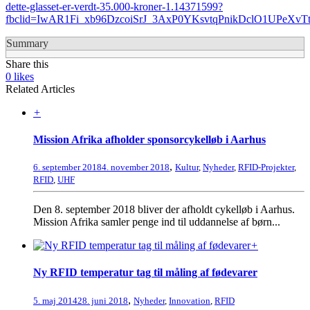
dette-glasset-er-verdt-35.000-kroner-1.14371599?
fbclid=IwAR1Fi_xb96DzcoiSrJ_3AxP0YKsvtqPnikDclO1UPeXvT
Summary
Share this
0
likes
Related Articles
+
Mission Afrika afholder sponsorcykelløb i Aarhus
,
6. september 2018
4. november 2018
Kultur
,
Nyheder
,
RFID-Projekter
,
RFID
,
UHF
Den 8. september 2018 bliver der afholdt cykelløb i Aarhus.
Mission Afrika samler penge ind til uddannelse af børn...
+
Ny RFID temperatur tag til måling af fødevarer
,
5. maj 2014
28. juni 2018
Nyheder
,
Innovation
,
RFID