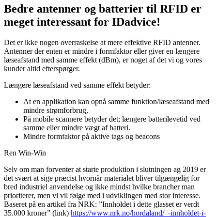
Bedre antenner og batterier til RFID er
meget interessant for IDadvice!
Det er ikke nogen overraskelse at mere effektive RFID antenner.
Antenner der enten er mindre i formfaktor eller giver en længere
læseafstand med samme effekt (dBm), er noget af det vi og vores
kunder altid efterspørger.
Længere læseafstand ved samme effekt betyder:
At en applikation kan opnå samme funktion/læseafstand med
mindre strømforbrug,
På mobile scannere betyder det; længere batterilevetid ved
samme eller mindre vægt af batteri.
Mindre formfaktor på aktive tags og beacons
Ren Win-Win
Selv om man forventer at starte produktion i slutningen ag 2019 er
det svært at sige præcist hvornår materialet bliver tilgængelig for
bred industriel anvendelse og ikke mindst hvilke brancher man
prioriterer, men vi vil følge med i udviklingen med stor interesse.
Baseret på en artikel fra NRK: ”Innholdet i dette glasset er verdt
35.000 kroner” (link)
https://www.nrk.no/hordaland/_-innholdet-i-