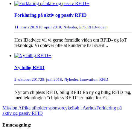
+
Forklaring på aktiv og passiv RFID
,
11. marts 2019
16. april 2019
Nyheder
,
GPS
,
RFID-viden
Hos IDadvice vil vi gerne formidle viden om RFID- og IoT
teknologi. Vi oplever ofte at kunderne har svært...
+
Ny billig RFID
,
2. oktober 2017
28. juni 2018
Nyheder
,
Innovation
,
RFID
Nyt om chipless RFID, billig RFID En ny og billig RFID-tag,
med teknologien “chipless RFID” er målet for EU...
Mission Afrika afholder sponsorcykelløb i Aarhus
Forklaring på
aktiv og passiv RFID
Emnesøgning: