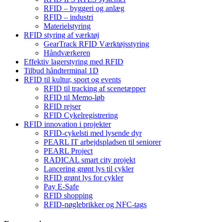
RFID – byggeri og anlæg
RFID – industri
Materielstyring
RFID styring af værktøj
GearTrack RFID Værktøjsstyring
Håndværkeren
Effektiv lagerstyring med RFID
Tilbud håndterminal 1D
RFID til kultur, sport og events
RFID til tracking af scenetæpper
RFID til Memo-løb
RFID rejser
RFID Cykelregistrering
RFID innovation i projekter
RFID-cykelsti med lysende dyr
PEARL IT arbejdspladsen til seniorer
PEARL Project
RADICAL smart city projekt
Lancering grønt lys til cykler
RFID grønt lys for cykler
Pay E-Safe
RFID shopping
RFID-nøglebrikker og NFC-tags