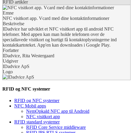
RFID artikler
Emne
NFC visitkort app. Vcard med dine kontaktinformationer
Beskrivelse
IDadvice har udviklet et NFC visitkort app til android NFC
telefoner. Med appen kan man holde telefonen over de
speciallavede visitkort og hurtigt få kontaktoplysningerne ind
kontaktkartoteket. App'en kan downloades i Google Play.
Forfatter
IDadvice, Rita Westergaard
Udgiver
IDadvice ApS
Logo
RFID og NFC systemer
RFID og NFC systemer
NFC Mobil apps
NemOpkald NFC app til Android
NFC visitkort app
RFID standard systemer
RFID Core Service middleware
RFID IPS RTLS systemer