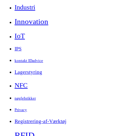
Industri
Innovation
IoT
IPS
kontakt IDadvice
Lagerstyring
NFC
nøglebrikker
Privacy
Registrering-af-Værktøj
RFID