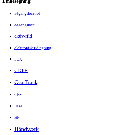
Emnesøgning:
adgangskontrol
adgangskort
aktiv-rfid
elektronisk-tidtagning
FDX
GDPR
GearTrack
GPS
HDX
HF
Håndværk