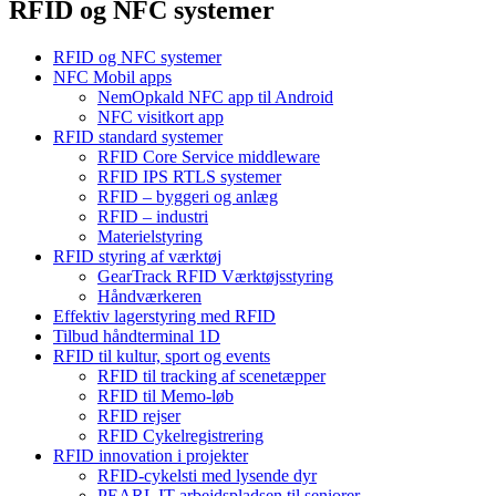
RFID og NFC systemer
RFID og NFC systemer
NFC Mobil apps
NemOpkald NFC app til Android
NFC visitkort app
RFID standard systemer
RFID Core Service middleware
RFID IPS RTLS systemer
RFID – byggeri og anlæg
RFID – industri
Materielstyring
RFID styring af værktøj
GearTrack RFID Værktøjsstyring
Håndværkeren
Effektiv lagerstyring med RFID
Tilbud håndterminal 1D
RFID til kultur, sport og events
RFID til tracking af scenetæpper
RFID til Memo-løb
RFID rejser
RFID Cykelregistrering
RFID innovation i projekter
RFID-cykelsti med lysende dyr
PEARL IT arbejdspladsen til seniorer