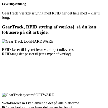
Leveringsomfang
GearTrack Værktøjsstyring med RFID har det hele med – klar til
brug.
GearTrack, RFID styring af værktøj, så du kan
fokusere på dit arbejde.
HARDWARE
RFID-læser til lageret hvor værktøjet udleveres i.
RFID-tags der passer til jeres typer af værktøj.
http://hok.worldofo.com/cialis-norge-pfz.php
http://hok.worldofo.com/viagra-norge-pfz.php
SOFTWARE
Web-baseret så I kan anvende det på alle platforme.
PC eller laptop til der hvor det passer jer bedst.