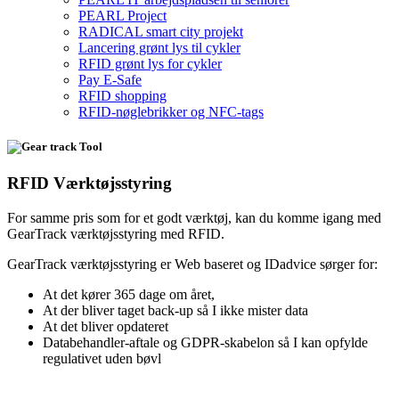
PEARL Project
RADICAL smart city projekt
Lancering grønt lys til cykler
RFID grønt lys for cykler
Pay E-Safe
RFID shopping
RFID-nøglebrikker og NFC-tags
RFID Værktøjsstyring
For samme pris som for et godt værktøj, kan du komme igang med
GearTrack værktøjsstyring med RFID.
GearTrack værktøjsstyring er Web baseret og IDadvice sørger for:
At det kører 365 dage om året,
At der bliver taget back-up så I ikke mister data
At det bliver opdateret
Databehandler-aftale og GDPR-skabelon så I kan opfylde
regulativet uden bøvl