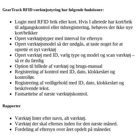
GearTrack RFID værktøjsstyring har følgende funktioner:
Login med RFID brik eller kort. Hvis I allerede har kort/brik
til adgangskontrol eller tidsregistrering, behøves der ikke nye
kort/brikker
Opret værktøjstyper med interval for eftersyn
Opret værktøjsmodel så der undgås, at taste noget for at
oprette et nyt værktøj
Opret værktøj med ID, vælg type og model og scan værktøj –
så er du færdig
Option til billede af værktøj og brugs-manual
Registrering af kontrol med ID, dato, klokkeslæt og
kontrollør.
Registrering af vedligehold med ID, dato, klokkeslæt og
beskrivende tekst.
Fastsættelse af næste værktøjskontrol.
Rapporter
Værktøj lister efter navn, alt værktøj.
Værktøj der skal efterses inden for den næste måned.
Fordeling af eftersyn over året opdelt på måneder.