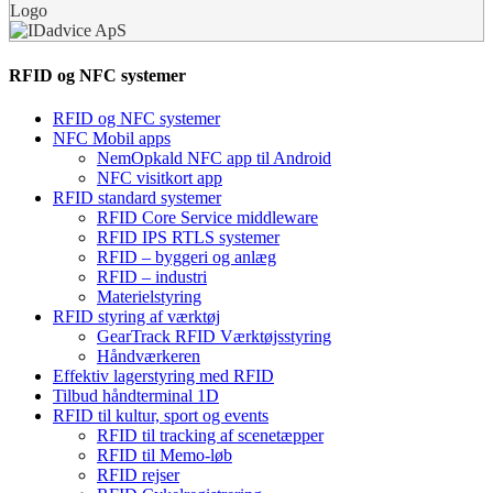
Logo
RFID og NFC systemer
RFID og NFC systemer
NFC Mobil apps
NemOpkald NFC app til Android
NFC visitkort app
RFID standard systemer
RFID Core Service middleware
RFID IPS RTLS systemer
RFID – byggeri og anlæg
RFID – industri
Materielstyring
RFID styring af værktøj
GearTrack RFID Værktøjsstyring
Håndværkeren
Effektiv lagerstyring med RFID
Tilbud håndterminal 1D
RFID til kultur, sport og events
RFID til tracking af scenetæpper
RFID til Memo-løb
RFID rejser