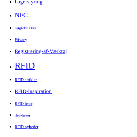
Lagerstyring
NFC
nøglebrikker
Privacy
Registrering-af-Værktøj
RFID
RFID-artikler
RFID-inspiration
RFID-leser
rfid-læser
RFID-nyheder