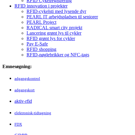
RFID Cykelregistrering
RFID innovation i projekter
RFID-cykelsti med lysende dyr
PEARL IT arbejdspladsen til seniorer
PEARL Project
RADICAL smart city projekt
Lancering grønt lys til cykler
RFID grønt lys for cykler
Pay E-Safe
RFID shopping
RFID-nøglebrikker og NFC-tags
Emnesøgning:
adgangskontrol
adgangskort
aktiv-rfid
elektronisk-tidtagning
FDX