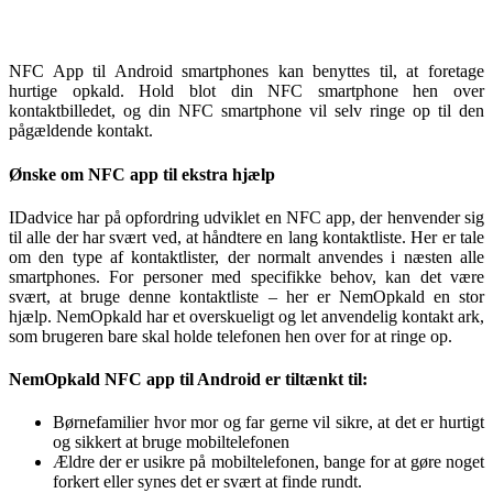
NFC App til Android smartphones kan benyttes til, at foretage
hurtige opkald. Hold blot din NFC smartphone hen over
kontaktbilledet, og din NFC smartphone vil selv ringe op til den
pågældende kontakt.
Ønske om NFC app til ekstra hjælp
IDadvice har på opfordring udviklet en NFC app, der henvender sig
til alle der har svært ved, at håndtere en lang kontaktliste. Her er tale
om den type af kontaktlister, der normalt anvendes i næsten alle
smartphones. For personer med specifikke behov, kan det være
svært, at bruge denne kontaktliste – her er NemOpkald en stor
hjælp. NemOpkald har et overskueligt og let anvendelig kontakt ark,
som brugeren bare skal holde telefonen hen over for at ringe op.
NemOpkald NFC app til Android er tiltænkt til:
Børnefamilier hvor mor og far gerne vil sikre, at det er hurtigt
og sikkert at bruge mobiltelefonen
Ældre der er usikre på mobiltelefonen, bange for at gøre noget
forkert eller synes det er svært at finde rundt.