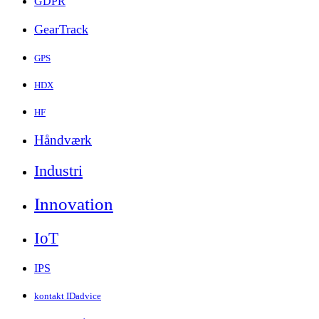
GDPR
GearTrack
GPS
HDX
HF
Håndværk
Industri
Innovation
IoT
IPS
kontakt IDadvice