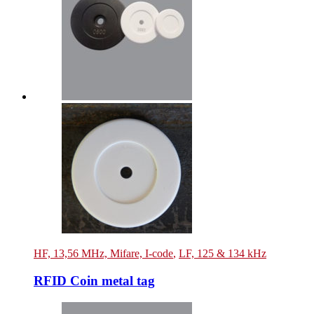
HF, 13,56 MHz, Mifare, I-code
,
LF, 125 & 134 kHz
RFID Coin metal tag