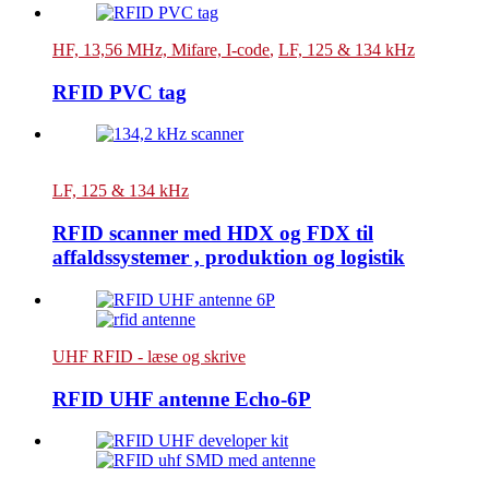
HF, 13,56 MHz, Mifare, I-code
,
LF, 125 & 134 kHz
RFID PVC tag
LF, 125 & 134 kHz
RFID scanner med HDX og FDX til
affaldssystemer , produktion og logistik
UHF RFID - læse og skrive
RFID UHF antenne Echo-6P