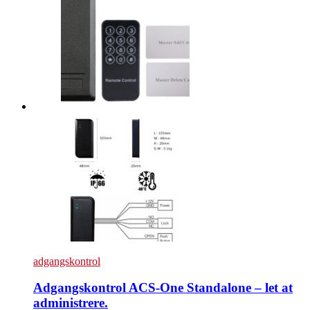
adgangskontrol
Adgangskontrol ACS-One Standalone – let at
administrere.