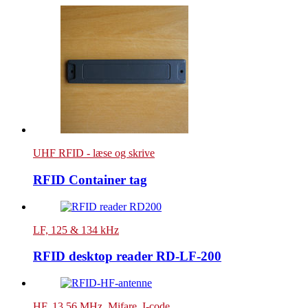
UHF RFID - læse og skrive
RFID Container tag
LF, 125 & 134 kHz
RFID desktop reader RD-LF-200
HF, 13,56 MHz, Mifare, I-code