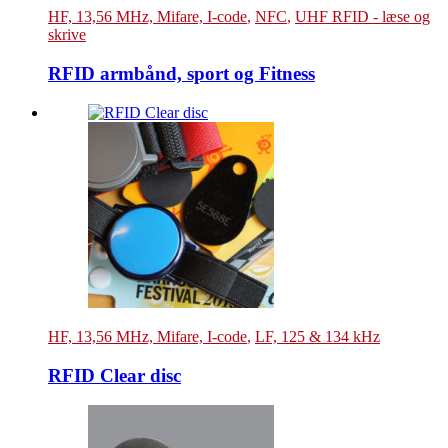
HF, 13,56 MHz, Mifare, I-code
,
NFC
,
UHF RFID - læse og
skrive
RFID armbånd, sport og Fitness
HF, 13,56 MHz, Mifare, I-code
,
LF, 125 & 134 kHz
RFID Clear disc