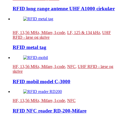
RFID long range antenne UHF A1000 cirkulær
HF, 13,56 MHz, Mifare, I-code
,
LF, 125 & 134 kHz
,
UHF
RFID - læse og skrive
RFID metal tag
HF, 13,56 MHz, Mifare, I-code
,
NFC
,
UHF RFID - læse og
skrive
RFID mobil model C-3000
HF, 13,56 MHz, Mifare, I-code
,
NFC
RFID NFC reader RD-200-Mifare