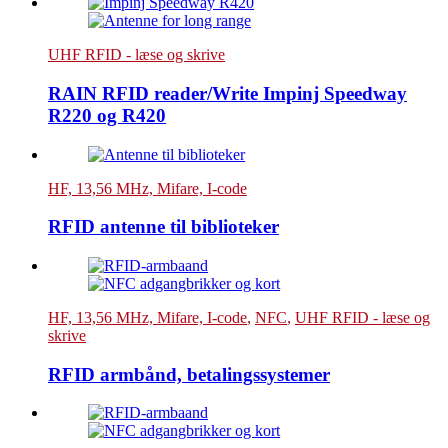
UHF RFID - læse og skrive
RAIN RFID reader/Write Impinj Speedway
R220 og R420
HF, 13,56 MHz, Mifare, I-code
RFID antenne til biblioteker
HF, 13,56 MHz, Mifare, I-code
,
NFC
,
UHF RFID - læse og
skrive
RFID armbånd, betalingssystemer