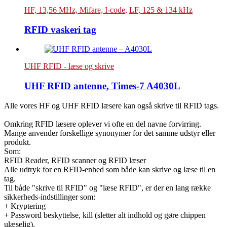
HF, 13,56 MHz, Mifare, I-code
,
LF, 125 & 134 kHz
RFID vaskeri tag
UHF RFID - læse og skrive
UHF RFID antenne, Times-7 A4030L
Alle vores HF og UHF RFID læsere kan også skrive til RFID tags.
Omkring RFID læsere oplever vi ofte en del navne forvirring.
Mange anvender forskellige synonymer for det samme udstyr eller
produkt.
Som:
RFID Reader, RFID scanner og RFID læser
Alle udtryk for en RFID-enhed som både kan skrive og læse til en
tag.
Til både "skrive til RFID" og "læse RFID", er der en lang række
sikkerheds-indstillinger som:
+ Kryptering
+ Password beskyttelse, kill (sletter alt indhold og gøre chippen
ulæselig).