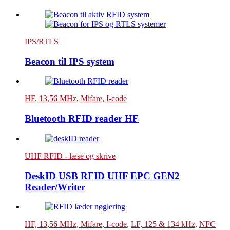
IPS/RTLS
Beacon til IPS system
HF, 13,56 MHz, Mifare, I-code
Bluetooth RFID reader HF
UHF RFID - læse og skrive
DeskID USB RFID UHF EPC GEN2
Reader/Writer
HF, 13,56 MHz, Mifare, I-code
,
LF, 125 & 134 kHz
,
NFC