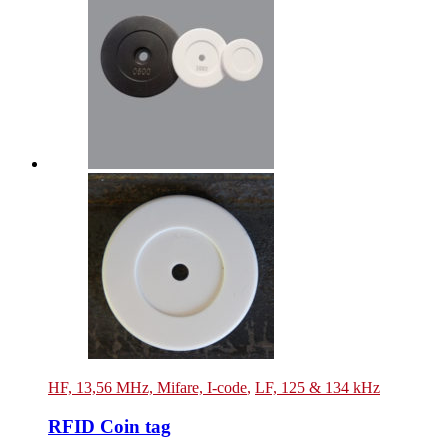
HF, 13,56 MHz, Mifare, I-code
,
LF, 125 & 134 kHz
RFID Coin tag