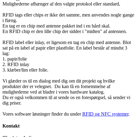
Mulighederne afhænger af den valgte protokol eller standard,
RFID tags eller chips er ikke det samme, men anvendes nogle gange
i flæng.
En tag er en chip med antenne pakket ind i en hård skal.
En RFID chip er den lille chip der sidder i "midten" af antennen.
RFID label eller inlay, er ligesom en tag en chip med antenne. Blot
sat på en label af papir eller plastfolie. En label består af mindst 3
lag:
1. papir/folie
2. RFID inlay
3. klæber/lim eller folie.
Vi glæder os til en dialog med dig om dit projekt og hvilke
produkter der er velegnet. Du kan få en fornemmelse af
mulighederne ved at bladre i vores hardware katalog.
Du er også velkommen til at sende os en forespørgsel, så sender vi
dig priser.
Vores software løsninger finder du under
RFID og NFC systemer
.
Kontakt