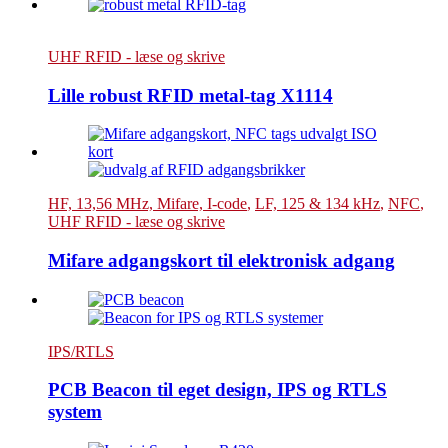
UHF RFID - læse og skrive
Lille robust RFID metal-tag X1114
HF, 13,56 MHz, Mifare, I-code
,
LF, 125 & 134 kHz
,
NFC
,
UHF RFID - læse og skrive
Mifare adgangskort til elektronisk adgang
IPS/RTLS
PCB Beacon til eget design, IPS og RTLS
system