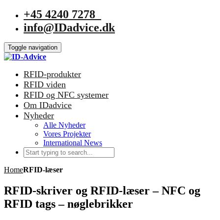
+45 4240 7278
info@IDadvice.dk
Toggle navigation
RFID-produkter
RFID viden
RFID og NFC systemer
Om IDadvice
Nyheder
Alle Nyheder
Vores Projekter
International News
Home
RFID-læser
RFID-skriver og RFID-læser – NFC og
RFID tags – nøglebrikker