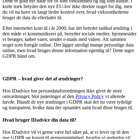
Dette er godt nyt både for os som virksomhed og dig som kunde. I
korte træk betyder den nye EU-lov ikke direkte noget for dig, men
du vil nu have en langt bedre kontrol over, hvad virksomhederne
bruger de data du efterlader til.
Efter internettet kom til i år 2000, har det betydet radikal ændring i
den måde vi kommunikerer på, benytter sociale medier, hjemmesider
vi besøger, køber varer, sender e-mails med videre. Alt sammen
noget som foregår online. Der ligger utroligt mange personlige data
online, men hvad bruges denne information egentlig til? Dette tager
GDPR hånd om.
GDPR – hvad giver det af ændringer?
Hos IDadvice har persondataforordningen ikke givet de store
omvæltninger, blot justeringer af den
Privacy Policy
vi allerede
havde. Blandt de nye ændringer i GDPR skal det nu være tydeligt
og transparent, hvilke data der opsamles samt hvad disse bruges til.
Hvad bruger IDadvice din data til?
Hos IDadvice vil vi gerne være hel sikre på, at vi lever op til den
nye GDPR og kravet til gennemsigtighed, hvorfor vi nedenfor vil