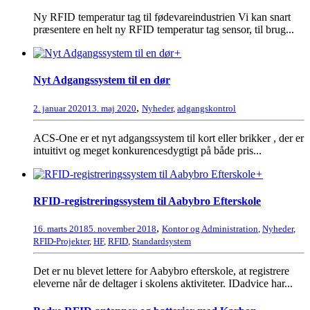
Ny RFID temperatur tag til fødevareindustrien Vi kan snart
præsentere en helt ny RFID temperatur tag sensor, til brug...
+
Nyt Adgangssystem til en dør
,
2. januar 2020
13. maj 2020
Nyheder
,
adgangskontrol
ACS-One er et nyt adgangssystem til kort eller brikker , der er
intuitivt og meget konkurencesdygtigt på både pris...
+
RFID-registreringssystem til Aabybro Efterskole
,
16. marts 2018
5. november 2018
Kontor og Administration
,
Nyheder
,
RFID-Projekter
,
HF
,
RFID
,
Standardsystem
Det er nu blevet lettere for Aabybro efterskole, at registrere
eleverne når de deltager i skolens aktiviteter. IDadvice har...