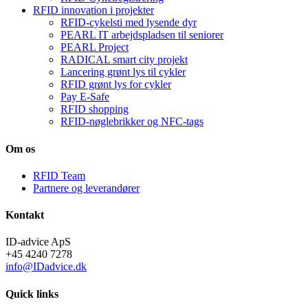
RFID innovation i projekter
RFID-cykelsti med lysende dyr
PEARL IT arbejdspladsen til seniorer
PEARL Project
RADICAL smart city projekt
Lancering grønt lys til cykler
RFID grønt lys for cykler
Pay E-Safe
RFID shopping
RFID-nøglebrikker og NFC-tags
Om os
RFID Team
Partnere og leverandører
Kontakt
ID-advice ApS
+45 4240 7278
info@IDadvice.dk
Quick links