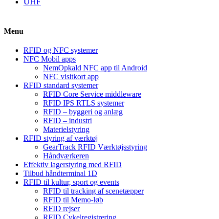
UHF
Menu
RFID og NFC systemer
NFC Mobil apps
NemOpkald NFC app til Android
NFC visitkort app
RFID standard systemer
RFID Core Service middleware
RFID IPS RTLS systemer
RFID – byggeri og anlæg
RFID – industri
Materielstyring
RFID styring af værktøj
GearTrack RFID Værktøjsstyring
Håndværkeren
Effektiv lagerstyring med RFID
Tilbud håndterminal 1D
RFID til kultur, sport og events
RFID til tracking af scenetæpper
RFID til Memo-løb
RFID rejser
RFID Cykelregistrering