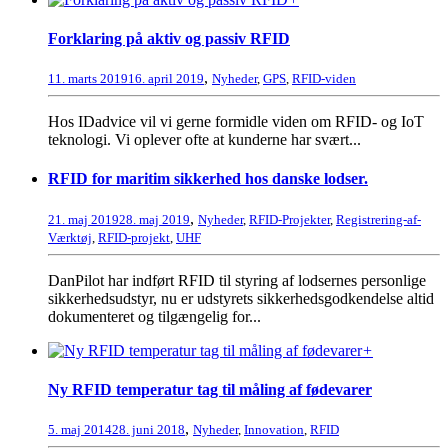
Forklaring på aktiv og passiv RFID
,
11. marts 2019
16. april 2019
Nyheder
,
GPS
,
RFID-viden
Hos IDadvice vil vi gerne formidle viden om RFID- og IoT
teknologi. Vi oplever ofte at kunderne har svært...
RFID for maritim sikkerhed hos danske lodser.
,
21. maj 2019
28. maj 2019
Nyheder
,
RFID-Projekter
,
Registrering-af-
Værktøj
,
RFID-projekt
,
UHF
DanPilot har indført RFID til styring af lodsernes personlige
sikkerhedsudstyr, nu er udstyrets sikkerhedsgodkendelse altid
dokumenteret og tilgængelig for...
+
Ny RFID temperatur tag til måling af fødevarer
,
5. maj 2014
28. juni 2018
Nyheder
,
Innovation
,
RFID