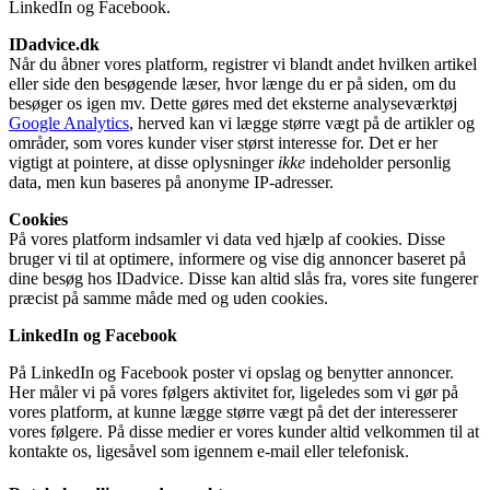
LinkedIn og Facebook.
IDadvice.dk
Når du åbner vores platform, registrer vi blandt andet hvilken artikel
eller side den besøgende læser, hvor længe du er på siden, om du
besøger os igen mv. Dette gøres med det eksterne analyseværktøj
Google Analytics
, herved kan vi lægge større vægt på de artikler og
områder, som vores kunder viser størst interesse for. Det er her
vigtigt at pointere, at disse oplysninger
ikke
indeholder personlig
data, men kun baseres på anonyme IP-adresser.
Cookies
På vores platform indsamler vi data ved hjælp af cookies. Disse
bruger vi til at optimere, informere og vise dig annoncer baseret på
dine besøg hos IDadvice. Disse kan altid slås fra, vores site fungerer
præcist på samme måde med og uden cookies.
LinkedIn og Facebook
På LinkedIn og Facebook poster vi opslag og benytter annoncer.
Her måler vi på vores følgers aktivitet for, ligeledes som vi gør på
vores platform, at kunne lægge større vægt på det der interesserer
vores følgere. På disse medier er vores kunder altid velkommen til at
kontakte os, ligesåvel som igennem e-mail eller telefonisk.