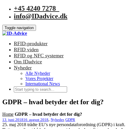
+45 4240 7278
info@IDadvice.dk
Toggle navigation
RFID-produkter
RFID viden
RFID og NFC systemer
Om IDadvice
Nyheder
Alle Nyheder
Vores Projekter
International News
GDPR – hvad betyder det for dig?
Home
GDPR – hvad betyder det for dig?
,
13. juni 2018
16. august 2018
Nyheder
,
GDPR
25. maj 2018 trådte EU’s nye persondataforordning (GDPR) i kraft.