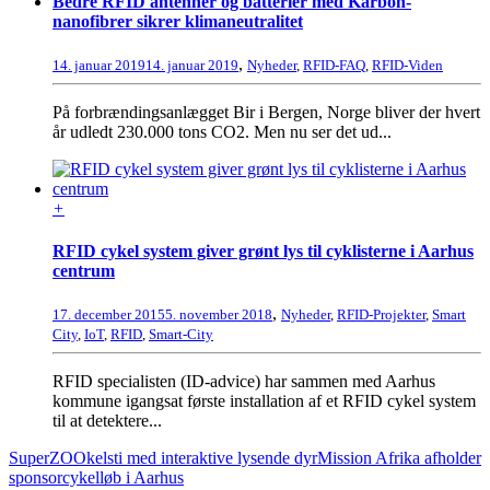
Bedre RFID antenner og batterier med Karbon-
nanofibrer sikrer klimaneutralitet
,
14. januar 2019
14. januar 2019
Nyheder
,
RFID-FAQ
,
RFID-Viden
På forbrændingsanlægget Bir i Bergen, Norge bliver der hvert
år udledt 230.000 tons CO2. Men nu ser det ud...
+
RFID cykel system giver grønt lys til cyklisterne i Aarhus
centrum
,
17. december 2015
5. november 2018
Nyheder
,
RFID-Projekter
,
Smart
City
,
IoT
,
RFID
,
Smart-City
RFID specialisten (ID-advice) har sammen med Aarhus
kommune igangsat første installation af et RFID cykel system
til at detektere...
SuperZOOkelsti med interaktive lysende dyr
Mission Afrika afholder
sponsorcykelløb i Aarhus