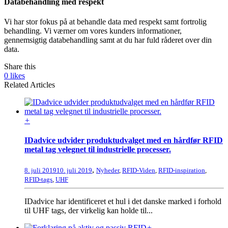
Databehandling med respekt
Vi har stor fokus på at behandle data med respekt samt fortrolig
behandling. Vi værner om vores kunders informationer,
gennemsigtig databehandling samt at du har fuld råderet over din
data.
Share this
0
likes
Related Articles
+
IDadvice udvider produktudvalget med en hårdfør RFID
metal tag velegnet til industrielle processer.
,
8. juli 2019
10. juli 2019
Nyheder
,
RFID-Viden
,
RFID-inspiration
,
RFID-tags
,
UHF
IDadvice har identificeret et hul i det danske marked i forhold
til UHF tags, der virkelig kan holde til...
+