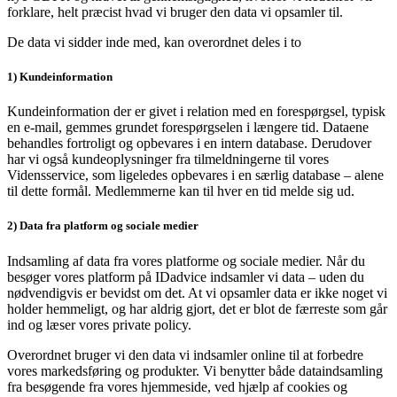
forklare, helt præcist hvad vi bruger den data vi opsamler til.
De data vi sidder inde med, kan overordnet deles i to
1) Kundeinformation
Kundeinformation der er givet i relation med en forespørgsel, typisk
en e-mail, gemmes grundet forespørgselen i længere tid. Dataene
behandles fortroligt og opbevares i en intern database. Derudover
har vi også kundeoplysninger fra tilmeldningerne til vores
Vidensservice, som ligeledes opbevares i en særlig database – alene
til dette formål. Medlemmerne kan til hver en tid melde sig ud.
2) Data fra platform og sociale medier
Indsamling af data fra vores platforme og sociale medier. Når du
besøger vores platform på IDadvice indsamler vi data – uden du
nødvendigvis er bevidst om det. At vi opsamler data er ikke noget vi
holder hemmeligt, og har aldrig gjort, det er blot de færreste som går
ind og læser vores private policy.
Overordnet bruger vi den data vi indsamler online til at forbedre
vores markedsføring og produkter. Vi benytter både dataindsamling
fra besøgende fra vores hjemmeside, ved hjælp af cookies og