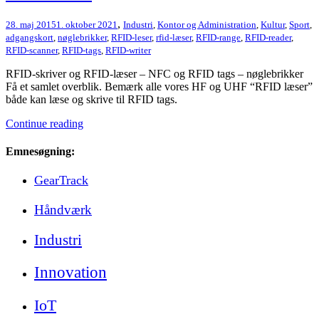
,
28. maj 2015
1. oktober 2021
Industri
,
Kontor og Administration
,
Kultur
,
Sport
,
adgangskort
,
nøglebrikker
,
RFID-leser
,
rfid-læser
,
RFID-range
,
RFID-reader
,
RFID-scanner
,
RFID-tags
,
RFID-writer
RFID-skriver og RFID-læser – NFC og RFID tags – nøglebrikker
Få et samlet overblik. Bemærk alle vores HF og UHF “RFID læser”
både kan læse og skrive til RFID tags.
Continue reading
Emnesøgning:
GearTrack
Håndværk
Industri
Innovation
IoT