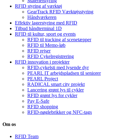
Materielstyring
RFID styring af værktøj
GearTrack RFID Værktøjsstyring
Håndværkeren
Effektiv lagerstyring med RFID
Tilbud håndterminal 1D
RFID til kultur, sport og events
RFID til tracking af scenetæpper
RFID til Memo-løb
RFID rejser
RFID Cykelregistrering
RFID innovation i projekter
RFID-cykelsti med lysende dyr
PEARL IT arbejdspladsen til seniorer
PEARL Project
RADICAL smart city projekt
Lancering grønt lys til cykler
RFID grønt lys for cykler
Pay E-Safe
RFID shopping
RFID-nøglebrikker og NFC-tags
Om os
RFID Team