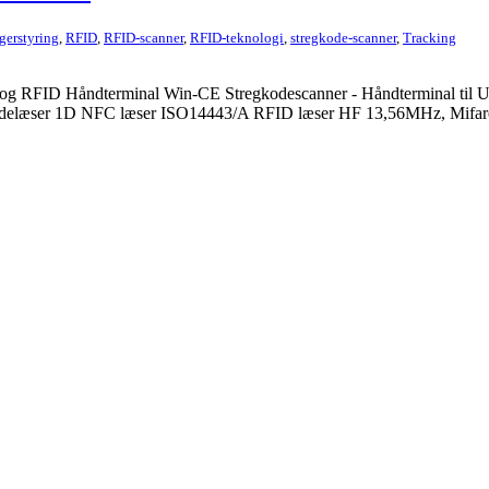
gerstyring
,
RFID
,
RFID-scanner
,
RFID-teknologi
,
stregkode-scanner
,
Tracking
r og RFID Håndterminal Win-CE Stregkodescanner - Håndterminal til
kodelæser 1D NFC læser ISO14443/A RFID læser HF 13,56MHz, Mifare