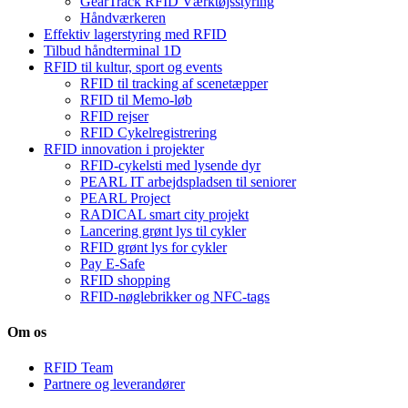
GearTrack RFID Værktøjsstyring
Håndværkeren
Effektiv lagerstyring med RFID
Tilbud håndterminal 1D
RFID til kultur, sport og events
RFID til tracking af scenetæpper
RFID til Memo-løb
RFID rejser
RFID Cykelregistrering
RFID innovation i projekter
RFID-cykelsti med lysende dyr
PEARL IT arbejdspladsen til seniorer
PEARL Project
RADICAL smart city projekt
Lancering grønt lys til cykler
RFID grønt lys for cykler
Pay E-Safe
RFID shopping
RFID-nøglebrikker og NFC-tags
Om os
RFID Team
Partnere og leverandører