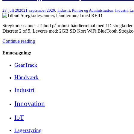
,
23. juli 2020
21. september 2020
Industri
,
Kontor og Administration
,
Industri
,
La
Stregkodescanner -Tilbud på robust håndterminal med 1D stregkode
Discrete 2 of 5. Leveres med: 2GB SD Kort WiFi BlueTooth Streg
Continue reading
Emnesøgning:
GearTrack
Håndværk
Industri
Innovation
IoT
Lagerstyring