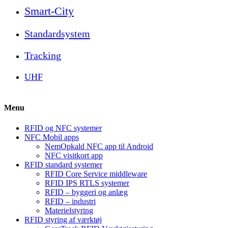
Smart-City
Standardsystem
Tracking
UHF
Menu
RFID og NFC systemer
NFC Mobil apps
NemOpkald NFC app til Android
NFC visitkort app
RFID standard systemer
RFID Core Service middleware
RFID IPS RTLS systemer
RFID – byggeri og anlæg
RFID – industri
Materielstyring
RFID styring af værktøj