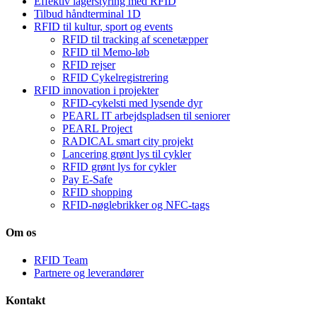
Effektiv lagerstyring med RFID
Tilbud håndterminal 1D
RFID til kultur, sport og events
RFID til tracking af scenetæpper
RFID til Memo-løb
RFID rejser
RFID Cykelregistrering
RFID innovation i projekter
RFID-cykelsti med lysende dyr
PEARL IT arbejdspladsen til seniorer
PEARL Project
RADICAL smart city projekt
Lancering grønt lys til cykler
RFID grønt lys for cykler
Pay E-Safe
RFID shopping
RFID-nøglebrikker og NFC-tags
Om os
RFID Team
Partnere og leverandører
Kontakt