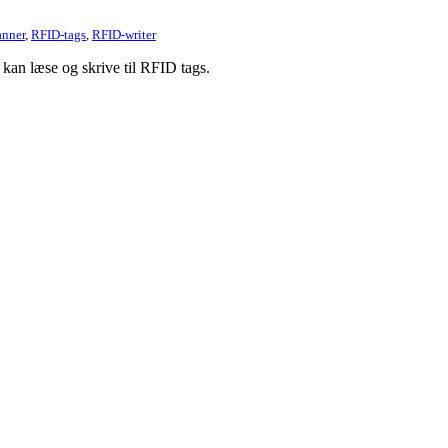
anner
,
RFID-tags
,
RFID-writer
an læse og skrive til RFID tags.