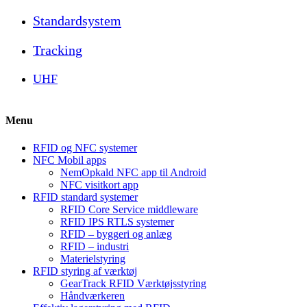
Standardsystem
Tracking
UHF
Menu
RFID og NFC systemer
NFC Mobil apps
NemOpkald NFC app til Android
NFC visitkort app
RFID standard systemer
RFID Core Service middleware
RFID IPS RTLS systemer
RFID – byggeri og anlæg
RFID – industri
Materielstyring
RFID styring af værktøj
GearTrack RFID Værktøjsstyring
Håndværkeren