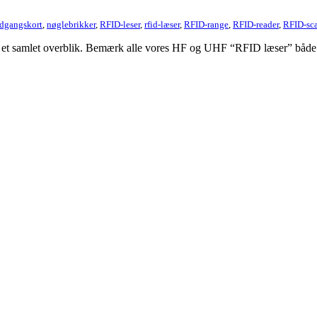
dgangskort
,
nøglebrikker
,
RFID-leser
,
rfid-læser
,
RFID-range
,
RFID-reader
,
RFID-sc
t samlet overblik. Bemærk alle vores HF og UHF “RFID læser” både k