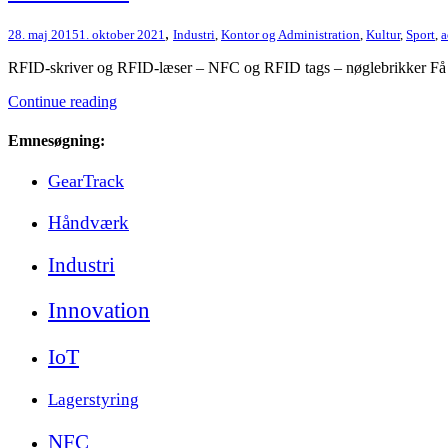
,
28. maj 2015
1. oktober 2021
Industri
,
Kontor og Administration
,
Kultur
,
Sport
,
a
RFID-skriver og RFID-læser – NFC og RFID tags – nøglebrikker Få e
Continue reading
Emnesøgning:
GearTrack
Håndværk
Industri
Innovation
IoT
Lagerstyring
NFC