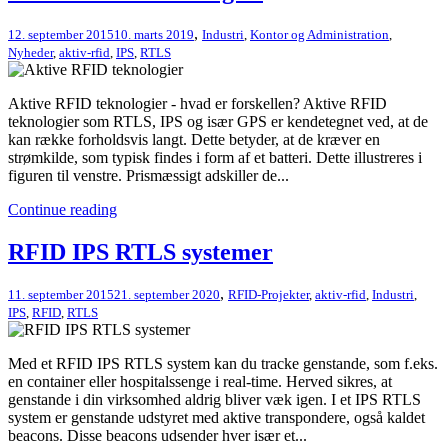
,
12. september 2015
10. marts 2019
Industri
,
Kontor og Administration
,
Nyheder
,
aktiv-rfid
,
IPS
,
RTLS
Aktive RFID teknologier - hvad er forskellen? Aktive RFID
teknologier som RTLS, IPS og især GPS er kendetegnet ved, at de
kan række forholdsvis langt. Dette betyder, at de kræver en
strømkilde, som typisk findes i form af et batteri. Dette illustreres i
figuren til venstre. Prismæssigt adskiller de...
Continue reading
RFID IPS RTLS systemer
,
11. september 2015
21. september 2020
RFID-Projekter
,
aktiv-rfid
,
Industri
,
IPS
,
RFID
,
RTLS
Med et RFID IPS RTLS system kan du tracke genstande, som f.eks.
en container eller hospitalssenge i real-time. Herved sikres, at
genstande i din virksomhed aldrig bliver væk igen. I et IPS RTLS
system er genstande udstyret med aktive transpondere, også kaldet
beacons. Disse beacons udsender hver især et...