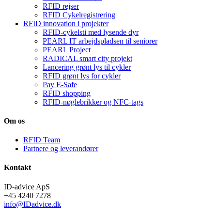
RFID rejser
RFID Cykelregistrering
RFID innovation i projekter
RFID-cykelsti med lysende dyr
PEARL IT arbejdspladsen til seniorer
PEARL Project
RADICAL smart city projekt
Lancering grønt lys til cykler
RFID grønt lys for cykler
Pay E-Safe
RFID shopping
RFID-nøglebrikker og NFC-tags
Om os
RFID Team
Partnere og leverandører
Kontakt
ID-advice ApS
+45 4240 7278
info@IDadvice.dk