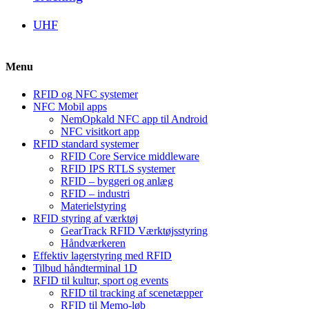
UHF
Menu
RFID og NFC systemer
NFC Mobil apps
NemOpkald NFC app til Android
NFC visitkort app
RFID standard systemer
RFID Core Service middleware
RFID IPS RTLS systemer
RFID – byggeri og anlæg
RFID – industri
Materielstyring
RFID styring af værktøj
GearTrack RFID Værktøjsstyring
Håndværkeren
Effektiv lagerstyring med RFID
Tilbud håndterminal 1D
RFID til kultur, sport og events
RFID til tracking af scenetæpper
RFID til Memo-løb