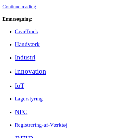
Continue reading
Emnesøgning:
GearTrack
Håndværk
Industri
Innovation
IoT
Lagerstyring
NFC
Registrering-af-Værktøj