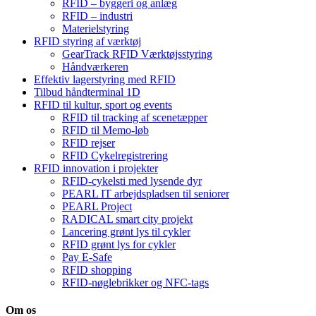
RFID – byggeri og anlæg
RFID – industri
Materielstyring
RFID styring af værktøj
GearTrack RFID Værktøjsstyring
Håndværkeren
Effektiv lagerstyring med RFID
Tilbud håndterminal 1D
RFID til kultur, sport og events
RFID til tracking af scenetæpper
RFID til Memo-løb
RFID rejser
RFID Cykelregistrering
RFID innovation i projekter
RFID-cykelsti med lysende dyr
PEARL IT arbejdspladsen til seniorer
PEARL Project
RADICAL smart city projekt
Lancering grønt lys til cykler
RFID grønt lys for cykler
Pay E-Safe
RFID shopping
RFID-nøglebrikker og NFC-tags
Om os