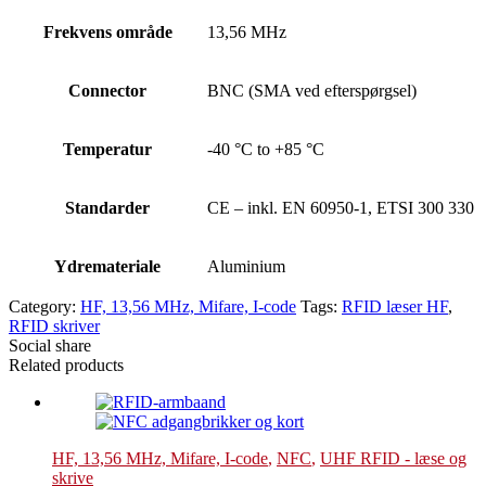
Frekvens område
13,56 MHz
Connector
BNC (SMA ved efterspørgsel)
Temperatur
-40 °C to +85 °C
Standarder
CE – inkl. EN 60950-1, ETSI 300 330
Ydremateriale
Aluminium
Category:
HF, 13,56 MHz, Mifare, I-code
Tags:
RFID læser HF
,
RFID skriver
Social share
Related products
HF, 13,56 MHz, Mifare, I-code
,
NFC
,
UHF RFID - læse og
skrive