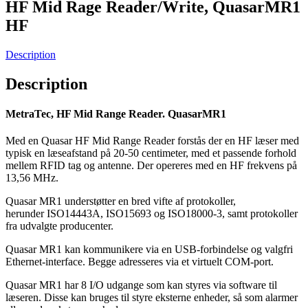
HF Mid Rage Reader/Write, QuasarMR1
HF
Description
Description
MetraTec, HF Mid Range Reader. QuasarMR1
Med en Quasar HF Mid Range Reader forstås der en HF læser med
typisk en læseafstand på 20-50 centimeter, med et passende forhold
mellem RFID tag og antenne. Der opereres med en HF frekvens på
13,56 MHz.
Quasar MR1 understøtter en bred vifte af protokoller,
herunder ISO14443A, ISO15693 og ISO18000-3, samt protokoller
fra udvalgte producenter.
Quasar MR1 kan kommunikere via en USB-forbindelse og valgfri
Ethernet-interface. Begge adresseres via et virtuelt COM-port.
Quasar MR1 har 8 I/O udgange som kan styres via software til
læseren. Disse kan bruges til styre eksterne enheder, så som alarmer