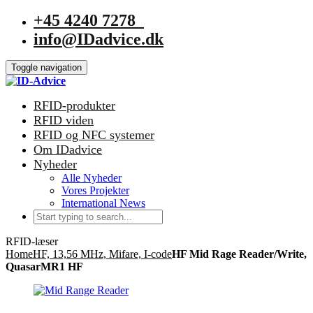
+45 4240 7278
info@IDadvice.dk
Toggle navigation
RFID-produkter
RFID viden
RFID og NFC systemer
Om IDadvice
Nyheder
Alle Nyheder
Vores Projekter
International News
RFID-læser
Home
HF, 13,56 MHz, Mifare, I-code
HF Mid Rage Reader/Write,
QuasarMR1 HF