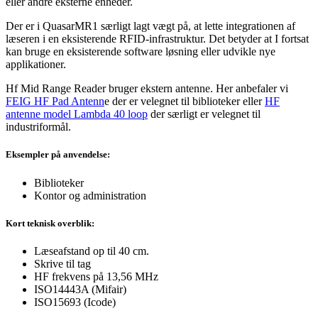
eller andre eksterne enheder.
Der er i QuasarMR1 særligt lagt vægt på, at lette integrationen af
læseren i en eksisterende RFID-infrastruktur. Det betyder at I fortsat
kan bruge en eksisterende software løsning eller udvikle nye
applikationer.
Hf Mid Range Reader bruger ekstern antenne. Her anbefaler vi
FEIG HF Pad Antenn
e der er velegnet til biblioteker eller
HF
antenne model Lambda 40 loop
der særligt er velegnet til
industriformål.
Eksempler på anvendelse:
Biblioteker
Kontor og administration
Kort teknisk overblik:
Læseafstand op til 40 cm.
Skrive til tag
HF frekvens på 13,56 MHz
ISO14443A (Mifair)
ISO15693 (Icode)