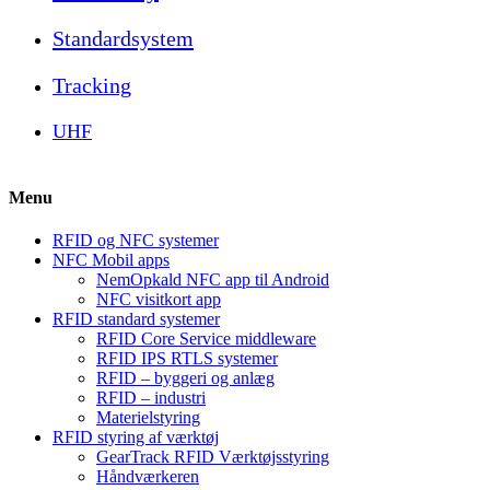
Standardsystem
Tracking
UHF
Menu
RFID og NFC systemer
NFC Mobil apps
NemOpkald NFC app til Android
NFC visitkort app
RFID standard systemer
RFID Core Service middleware
RFID IPS RTLS systemer
RFID – byggeri og anlæg
RFID – industri
Materielstyring
RFID styring af værktøj
GearTrack RFID Værktøjsstyring
Håndværkeren