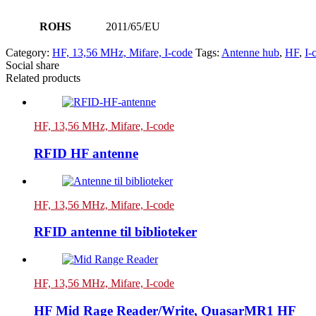
ROHS
2011/65/EU
Category:
HF, 13,56 MHz, Mifare, I-code
Tags:
Antenne hub
,
HF
,
I-
Social share
Related products
HF, 13,56 MHz, Mifare, I-code
RFID HF antenne
HF, 13,56 MHz, Mifare, I-code
RFID antenne til biblioteker
HF, 13,56 MHz, Mifare, I-code
HF Mid Rage Reader/Write, QuasarMR1 HF