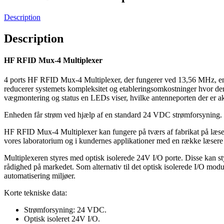
Description
Description
HF RFID Mux-4 Multiplexer
4 ports HF RFID Mux-4 Multiplexer, der fungerer ved 13,56 MHz, en mak
reducerer systemets kompleksitet og etableringsomkostninger hvor der 
vægmontering og status en LEDs viser, hvilke antenneporten der er akt
Enheden får strøm ved hjælp af en standard 24 VDC strømforsyning.
HF RFID Mux-4 Multiplexer kan fungere på tværs af fabrikat på ​​læs
vores laboratorium og i kundernes applikationer med en række læsere a
Multiplexeren styres med optisk isolerede 24V I/O porte. Disse ka
rådighed på markedet. Som alternativ til det optisk isolerede I/O modu
automatisering miljøer.
Korte tekniske data:
Strømforsyning: 24 VDC.
Optisk isoleret 24V I/O.