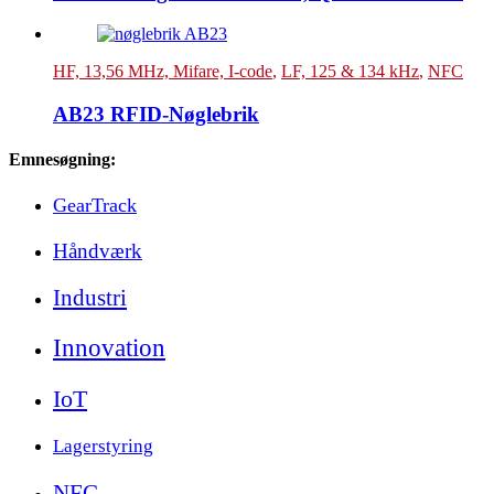
HF, 13,56 MHz, Mifare, I-code
,
LF, 125 & 134 kHz
,
NFC
AB23 RFID-Nøglebrik
Emnesøgning:
GearTrack
Håndværk
Industri
Innovation
IoT
Lagerstyring
NFC