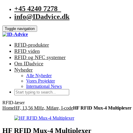
+45 4240 7278
info@IDadvice.dk
Toggle navigation
RFID-produkter
RFID viden
RFID og NFC systemer
Om IDadvice
Nyheder
Alle Nyheder
Vores Projekter
International News
RFID-læser
Home
HF, 13,56 MHz, Mifare, I-code
HF RFID Mux-4 Multiplexer
HF RFID Mux-4 Multiplexer