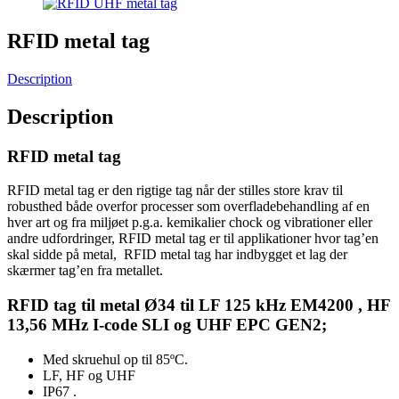
RFID metal tag
Description
Description
RFID metal tag
RFID metal tag er den rigtige tag når der stilles store krav til
robusthed både overfor processer som overfladebehandling af en
hver art og fra miljøet p.g.a. kemikalier chock og vibrationer eller
andre udfordringer, RFID metal tag er til applikationer hvor tag’en
skal sidde på metal, RFID metal tag har indbygget et lag der
skærmer tag’en fra metallet.
RFID tag til metal Ø34 til LF 125 kHz EM4200 , HF
13,56 MHz I-code SLI og UHF EPC GEN2;
Med skruehul op til 85ºC.
LF, HF og UHF
IP67 .