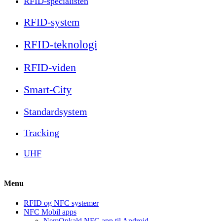
RFID-specialisten
RFID-system
RFID-teknologi
RFID-viden
Smart-City
Standardsystem
Tracking
UHF
Menu
RFID og NFC systemer
NFC Mobil apps
NemOpkald NFC app til Android