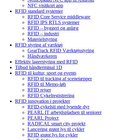
NFC visitkort app
RFID standard systemer
RFID Core Service middleware
RFID IPS RTLS systemer
RFID – byggeri og anlæg
RFID – industri
Materielstyring
RFID styring af værktøj
GearTrack RFID Værktøjsstyring
Håndværkeren
Effektiv lagerstyring med RFID
Tilbud håndterminal 1D
RFID til kultur, sport og events
RFID til tracking af scenetæpper
RFID til Memo-løb
RFID rejser
RFID Cykelregistrering
RFID innovation i projekter
RFID-cykelsti med lysende dyr
PEARL IT arbejdspladsen til seniorer
PEARL Project
RADICAL smart city projekt
Lancering grønt lys til cykler
RFID grønt lys for cykler