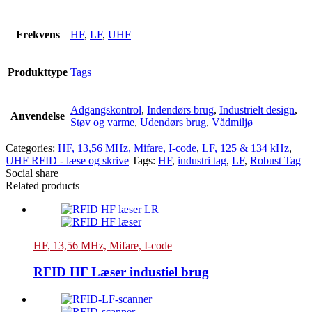
Frekvens
HF
,
LF
,
UHF
Produkttype
Tags
Adgangskontrol
,
Indendørs brug
,
Industrielt design
,
Anvendelse
Støv og varme
,
Udendørs brug
,
Vådmiljø
Categories:
HF, 13,56 MHz, Mifare, I-code
,
LF, 125 & 134 kHz
,
UHF RFID - læse og skrive
Tags:
HF
,
industri tag
,
LF
,
Robust Tag
Social share
Related products
HF, 13,56 MHz, Mifare, I-code
RFID HF Læser industiel brug