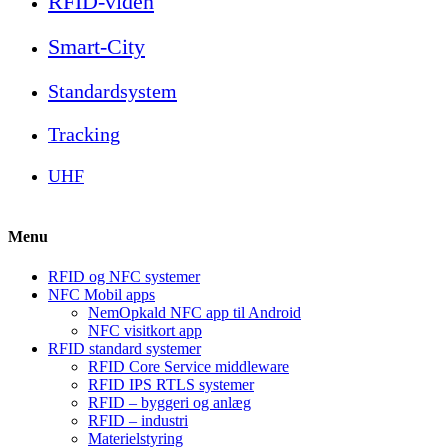
RFID-viden
Smart-City
Standardsystem
Tracking
UHF
Menu
RFID og NFC systemer
NFC Mobil apps
NemOpkald NFC app til Android
NFC visitkort app
RFID standard systemer
RFID Core Service middleware
RFID IPS RTLS systemer
RFID – byggeri og anlæg
RFID – industri
Materielstyring