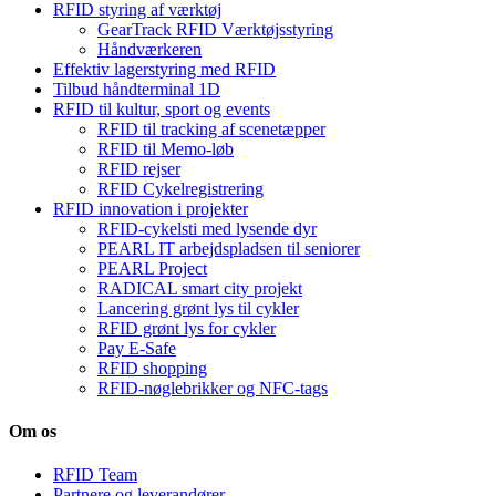
RFID styring af værktøj
GearTrack RFID Værktøjsstyring
Håndværkeren
Effektiv lagerstyring med RFID
Tilbud håndterminal 1D
RFID til kultur, sport og events
RFID til tracking af scenetæpper
RFID til Memo-løb
RFID rejser
RFID Cykelregistrering
RFID innovation i projekter
RFID-cykelsti med lysende dyr
PEARL IT arbejdspladsen til seniorer
PEARL Project
RADICAL smart city projekt
Lancering grønt lys til cykler
RFID grønt lys for cykler
Pay E-Safe
RFID shopping
RFID-nøglebrikker og NFC-tags
Om os
RFID Team
Partnere og leverandører