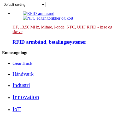
HF, 13,56 MHz, Mifare, I-code
,
NFC
,
UHF RFID - læse og
skrive
RFID armbånd, betalingssystemer
Emnesøgning:
GearTrack
Håndværk
Industri
Innovation
IoT