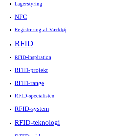
Lagerstyring
NFC
Registrering-af-Værktøj
RFID
RFID-inspiration
RFID-projekt
RFID-range
RFID-specialisten
RFID-system
RFID-teknologi