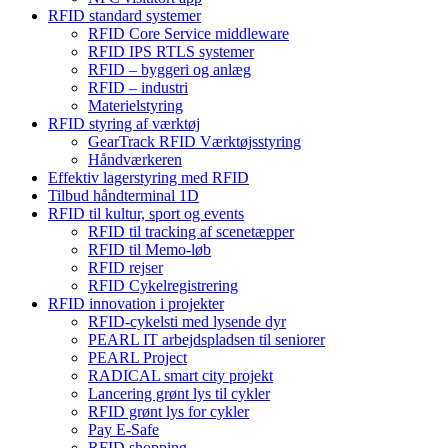
RFID standard systemer
RFID Core Service middleware
RFID IPS RTLS systemer
RFID – byggeri og anlæg
RFID – industri
Materielstyring
RFID styring af værktøj
GearTrack RFID Værktøjsstyring
Håndværkeren
Effektiv lagerstyring med RFID
Tilbud håndterminal 1D
RFID til kultur, sport og events
RFID til tracking af scenetæpper
RFID til Memo-løb
RFID rejser
RFID Cykelregistrering
RFID innovation i projekter
RFID-cykelsti med lysende dyr
PEARL IT arbejdspladsen til seniorer
PEARL Project
RADICAL smart city projekt
Lancering grønt lys til cykler
RFID grønt lys for cykler
Pay E-Safe
RFID shopping