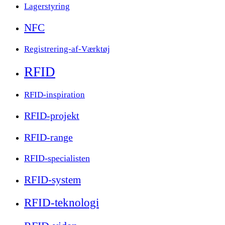
Lagerstyring
NFC
Registrering-af-Værktøj
RFID
RFID-inspiration
RFID-projekt
RFID-range
RFID-specialisten
RFID-system
RFID-teknologi