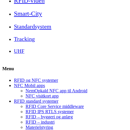
RFID-viden
Smart-City
Standardsystem
Tracking
UHF
Menu
RFID og NFC systemer
NFC Mobil apps
NemOpkald NFC app til Android
NFC visitkort app
RFID standard systemer
RFID Core Service middleware
RFID IPS RTLS systemer
RFID – byggeri og anlæg
RFID – industri
Materielstyring