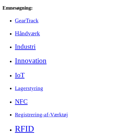
Emnesøgning:
GearTrack
Håndværk
Industri
Innovation
IoT
Lagerstyring
NFC
Registrering-af-Værktøj
RFID