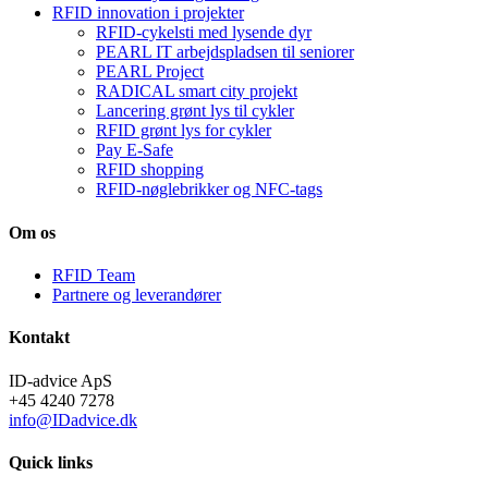
RFID innovation i projekter
RFID-cykelsti med lysende dyr
PEARL IT arbejdspladsen til seniorer
PEARL Project
RADICAL smart city projekt
Lancering grønt lys til cykler
RFID grønt lys for cykler
Pay E-Safe
RFID shopping
RFID-nøglebrikker og NFC-tags
Om os
RFID Team
Partnere og leverandører
Kontakt
ID-advice ApS
+45 4240 7278
info@IDadvice.dk
Quick links