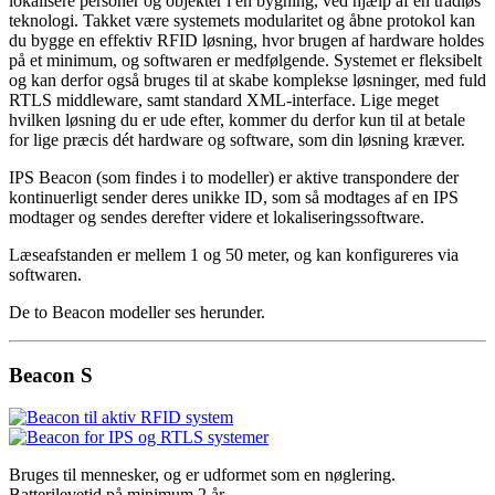
lokalisere personer og objekter i en bygning, ved hjælp af en trådløs
teknologi. Takket være systemets modularitet og åbne protokol kan
du bygge en effektiv RFID løsning, hvor brugen af hardware holdes
på et minimum, og softwaren er medfølgende. Systemet er fleksibelt
og kan derfor også bruges til at skabe komplekse løsninger, med fuld
RTLS middleware, samt standard XML-interface. Lige meget
hvilken løsning du er ude efter, kommer du derfor kun til at betale
for lige præcis dét hardware og software, som din løsning kræver.
IPS Beacon (som findes i to modeller) er aktive transpondere der
kontinuerligt sender deres unikke ID, som så modtages af en IPS
modtager og sendes derefter videre et lokaliseringssoftware.
Læseafstanden er mellem 1 og 50 meter, og kan konfigureres via
softwaren.
De to Beacon modeller ses herunder.
Beacon S
Bruges til mennesker, og er udformet som en nøglering.
Batterilevetid på minimum 2 år.