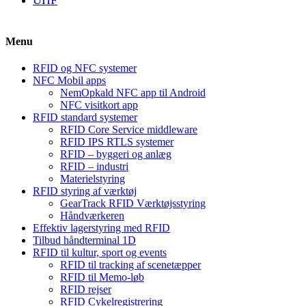
Menu
RFID og NFC systemer
NFC Mobil apps
NemOpkald NFC app til Android
NFC visitkort app
RFID standard systemer
RFID Core Service middleware
RFID IPS RTLS systemer
RFID – byggeri og anlæg
RFID – industri
Materielstyring
RFID styring af værktøj
GearTrack RFID Værktøjsstyring
Håndværkeren
Effektiv lagerstyring med RFID
Tilbud håndterminal 1D
RFID til kultur, sport og events
RFID til tracking af scenetæpper
RFID til Memo-løb
RFID rejser
RFID Cykelregistrering