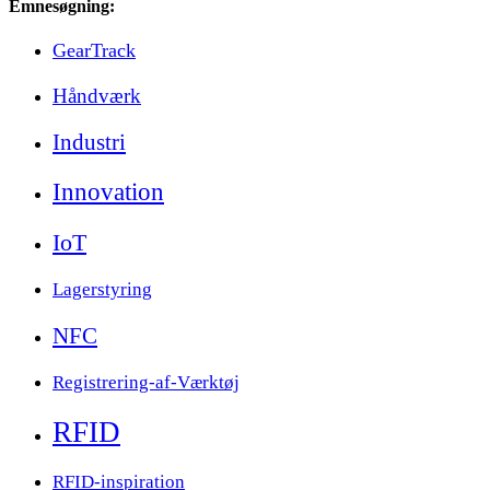
Emnesøgning:
GearTrack
Håndværk
Industri
Innovation
IoT
Lagerstyring
NFC
Registrering-af-Værktøj
RFID
RFID-inspiration