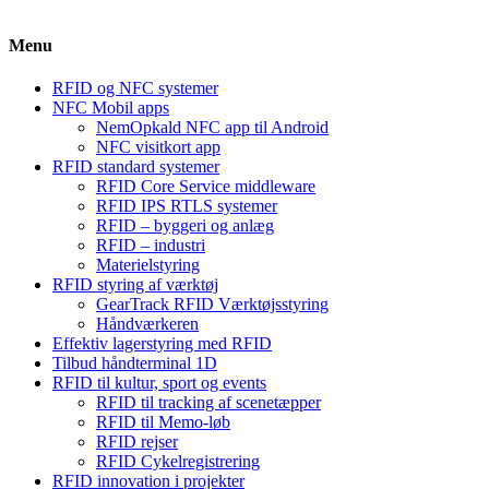
Menu
RFID og NFC systemer
NFC Mobil apps
NemOpkald NFC app til Android
NFC visitkort app
RFID standard systemer
RFID Core Service middleware
RFID IPS RTLS systemer
RFID – byggeri og anlæg
RFID – industri
Materielstyring
RFID styring af værktøj
GearTrack RFID Værktøjsstyring
Håndværkeren
Effektiv lagerstyring med RFID
Tilbud håndterminal 1D
RFID til kultur, sport og events
RFID til tracking af scenetæpper
RFID til Memo-løb
RFID rejser
RFID Cykelregistrering
RFID innovation i projekter