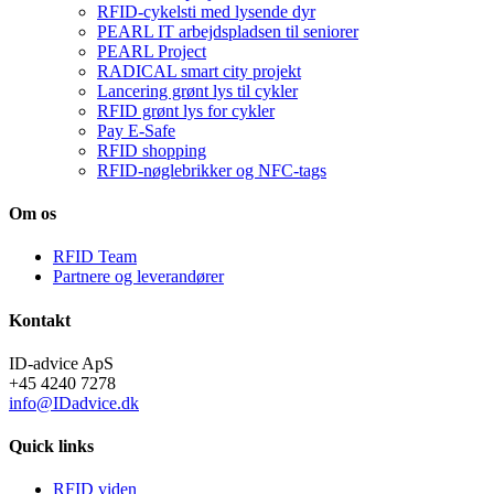
RFID-cykelsti med lysende dyr
PEARL IT arbejdspladsen til seniorer
PEARL Project
RADICAL smart city projekt
Lancering grønt lys til cykler
RFID grønt lys for cykler
Pay E-Safe
RFID shopping
RFID-nøglebrikker og NFC-tags
Om os
RFID Team
Partnere og leverandører
Kontakt
ID-advice ApS
+45 4240 7278
info@IDadvice.dk
Quick links
RFID viden