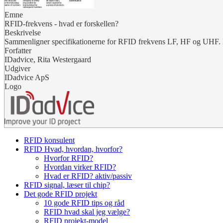
Emne
RFID-frekvens - hvad er forskellen?
Beskrivelse
Sammenligner specifikationerne for RFID frekvens LF, HF og UHF. l
Forfatter
IDadvice, Rita Westergaard
Udgiver
IDadvice ApS
Logo
RFID konsulent
RFID Hvad, hvordan, hvorfor?
Hvorfor RFID?
Hvordan virker RFID?
Hvad er RFID? aktiv/passiv
RFID signal, læser til chip?
Det gode RFID projekt
10 gode RFID tips og råd
RFID hvad skal jeg vælge?
RFID projekt-model