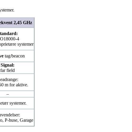
ystemer.
ekvent 2,45 GHz
tandard:
SO18000-4
prietære systemer
ve
tag/beacon
Signal:
far field
eadrange:
50 m for aktive.
–
etær systemer.
vendelser:
o, P-huse, Garage