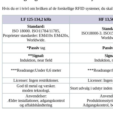
Hvis du er i tvivl om hvilken af de forskellige RFID systemer, du skal
LF 125-134,2 kHz
HF 13,
Standard:
Stand
ISO 18000. ISO11784/11785,
ISO18000-3. ISO1
Proprietær standarder: EM410x EM420x,
Worldw
Worldwide.
*Passiv
tag
Passiv
**Signal:
Sign
Induktion, near field
Induktion, n
***Readrange:Under 0,6 meter
***Readrange:O
Licenser: Ingen restriktioner.
Licenser: Ingen 
God til metal og væsker.
Stort udvalg i udstyr inden
moden teknologi.
Anvendelser:
Anvende
Ældre installationer, adgangskontrol
Produktionsstyri
og affaldshåndtering
Adgangskontrol, b