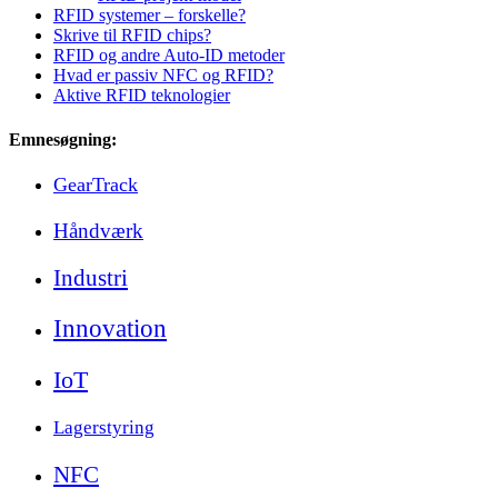
RFID systemer – forskelle?
Skrive til RFID chips?
RFID og andre Auto-ID metoder
Hvad er passiv NFC og RFID?
Aktive RFID teknologier
Emnesøgning:
GearTrack
Håndværk
Industri
Innovation
IoT
Lagerstyring
NFC