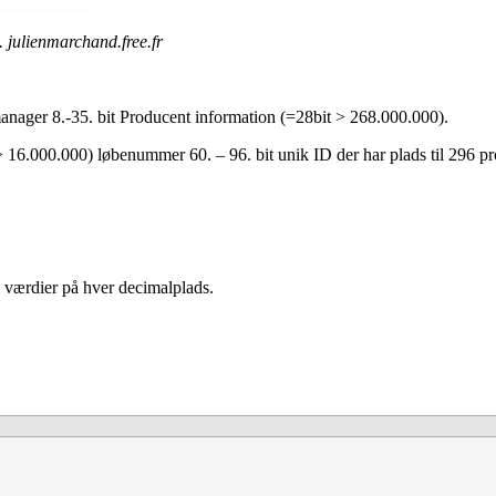
 julienmarchand.free.fr
manager 8.-35. bit Producent information (=28bit > 268.000.000).
> 16.000.000) løbenummer 60. – 96. bit unik ID der har plads til 296 pro
16 værdier på hver decimalplads.