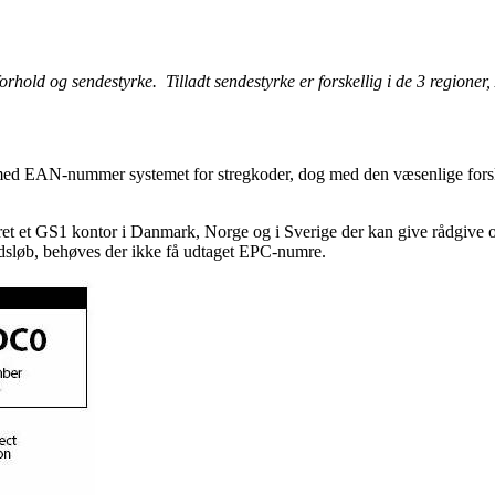
-forhold og sendestyrke. Tilladt sendestyrke er forskellig i de 3 regio
 EAN-nummer systemet for stregkoder, dog med den væsenlige forskel
t et GS1 kontor i Danmark, Norge og i Sverige der kan give rådgive o
redsløb, behøves der ikke få udtaget EPC-numre.