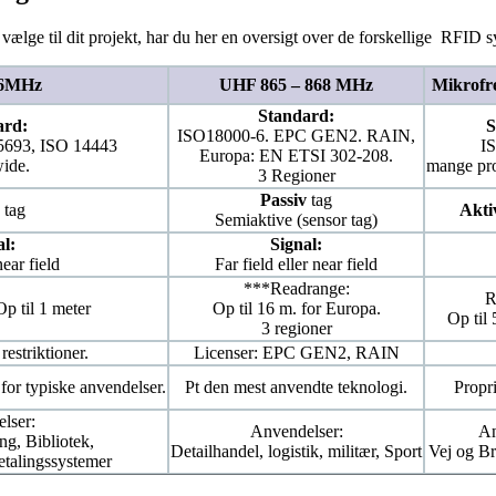
 vælge til dit projekt, har du her en oversigt over de forskellige RFID s
56MHz
UHF 865 – 868 MHz
Mikrofr
Standard:
ard:
S
ISO18000-6. EPC GEN2. RAIN,
5693, ISO 14443
I
Europa: EN ETSI 302-208.
ide.
mange pro
3 Regioner
Passiv
tag
tag
Akti
Semiaktive (sensor tag)
al:
Signal:
ear field
Far field eller near field
***Readrange:
R
p til 1 meter
Op til 16 m. for Europa.
Op til 
3 regioner
restriktioner.
Licenser: EPC GEN2, RAIN
 for typiske anvendelser.
Pt den mest anvendte teknologi.
Propri
lser:
Anvendelser:
An
ng, Bibliotek,
Detailhandel, logistik, militær, Sport
Vej og Br
etalingssystemer