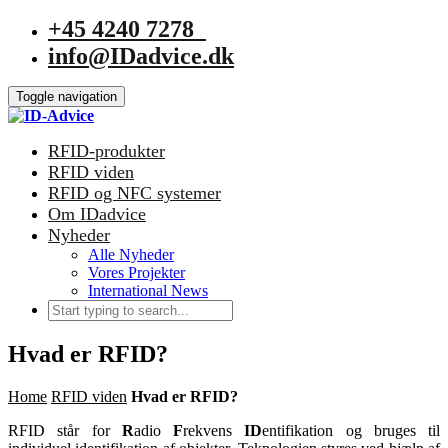
+45 4240 7278
info@IDadvice.dk
Toggle navigation
RFID-produkter
RFID viden
RFID og NFC systemer
Om IDadvice
Nyheder
Alle Nyheder
Vores Projekter
International News
Hvad er RFID?
Home
RFID viden
Hvad er RFID?
RFID står for
R
adio
F
rekvens
ID
entifikation og bruges til