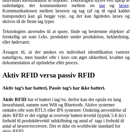
individuel identifikation af objekter. Teknologien styres ved hjælp af
radiobølger, der kommunikerer mellem en
tag
og
læser
.
Kommunikationen mellem læseren og tag (af og til også kaldet
transponder) kan gå begge veje, og der kan ligeledes læses og
skrives til de fleste tag typer.
Teknologien anvendes til at spore, finde og bestemme objekter af
forskellig art som f.eks. produkter under produktion, beklædning,
eller fødevarer.
Årsagen til, at der ønskes en individuel identifikation varierer
naturligvis, men bunder ofte i krav om øget sikkerhed, kvalitet og
dokumentation af oprindelse eller proces.
Aktiv RFID versa passiv RFID
Aktiv tag’s har batteri, Passiv tag’s har ikke batteri.
Aktiv RFID
har et batteri i tag’en, derfor kan der opnås en lang
læseafstand, samme som Wifi og Bluetooth. Aktive systemer
omtales ofte som RTLS eller IPS systemer. Omkring anvendelse af
aktiv RFID er det vigtigt at overveje batteri-levetid (typisk 5-8 år) i
forhold til produktlevetid/ udskiftning og antal af tags i forhold til
antal af læsere/receivere. Der er ikke en worldwide standard for
aktiv RFID.