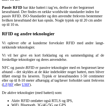
Passiv RFID
har ikke batteri i tag’en, derfor er der begrænset
læseafstand. Der findes en række worldwide standarder inden for
passiv RFID. ISO-Standarder og den anvendte frekvens bestemmer
hvilken læseafstand der kan opnås. Nogle typisk op til 20 cm andre
op til 10 m.
RFID og andre teknologier
Vi oplever ofte at kunderne forveksler RFID med andre langt-
rækkende teknologier.
Vi vil her give en kort forklaring og en sammenligning af de
forskellige teknologier og deres anvendelse.
NFC og passiv-RFID er passive teknologier med en begrænset læse
afstand – det skyldes at de ikke indeholder noget batteri, men bliver
tilført energi fra læseren. Typisk er læseafstanden 1-50 centimeter
eller op til 8-10 meter afhængig af tag/læser forholdet samt frekvens
(
LF
/
HF
eller
UHF
).
De aktive teknologier (med batteri) som:
Aktiv RFID omfatter også RTLS og IPS,
WiFi, Bluetooth, 3G/4G/5G og GPS