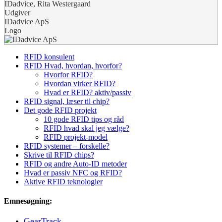
IDadvice, Rita Westergaard
Udgiver
IDadvice ApS
Logo
RFID konsulent
RFID Hvad, hvordan, hvorfor?
Hvorfor RFID?
Hvordan virker RFID?
Hvad er RFID? aktiv/passiv
RFID signal, læser til chip?
Det gode RFID projekt
10 gode RFID tips og råd
RFID hvad skal jeg vælge?
RFID projekt-model
RFID systemer – forskelle?
Skrive til RFID chips?
RFID og andre Auto-ID metoder
Hvad er passiv NFC og RFID?
Aktive RFID teknologier
Emnesøgning:
GearTrack