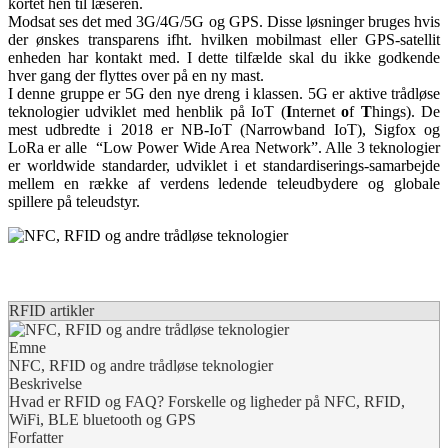
kortet hen til læseren.
Modsat ses det med 3G/4G/5G og GPS. Disse løsninger bruges hvis
der ønskes transparens ifht. hvilken mobilmast eller GPS-satellit
enheden har kontakt med. I dette tilfælde skal du ikke godkende
hver gang der flyttes over på en ny mast.
I denne gruppe er 5G den nye dreng i klassen. 5G er aktive trådløse
teknologier udviklet med henblik på IoT (
I
nternet
o
f
T
hings). De
mest udbredte i 2018 er NB-IoT (Narrowband IoT), Sigfox og
LoRa er alle “Low Power Wide Area Network”. Alle 3 teknologier
er worldwide standarder, udviklet i et standardiserings-samarbejde
mellem en række af verdens ledende teleudbydere og globale
spillere på teleudstyr.
RFID artikler
Emne
NFC, RFID og andre trådløse teknologier
Beskrivelse
Hvad er RFID og FAQ? Forskelle og ligheder på NFC, RFID,
WiFi, BLE bluetooth og GPS
Forfatter